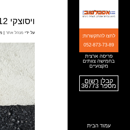
ויסוצקי 12 זוגות 16
על ידי
מנהל אתר
|
מרץ 
לחצו להתקשרות:
052-873-73-89
פריסה ארצית
בחמישה צוותים
מקצועיים
קבלן רשום
מספר 36773
עמוד הבית