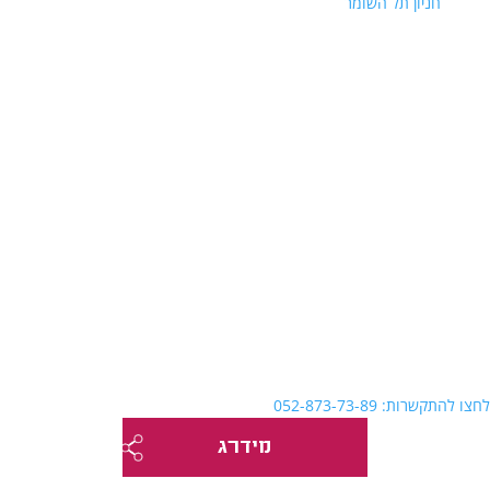
חניון תל השומר
לחצו להתקשרות: 052-873-73-89