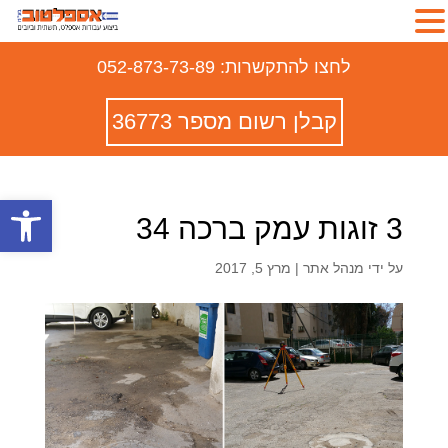
לחצו להתקשרות: 052-873-73-89
קבלן רשום מספר 36773
פתח סרגל
3 זוגות עמק ברכה 34
על ידי
מנהל אתר
|
מרץ 5, 2017