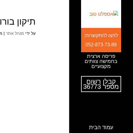
תיקון בורות
על ידי
מנהל אתר
|
מרץ 
לחצו להתקשרות:
052-873-73-89
פריסה ארצית
בחמישה צוותים
מקצועיים
קבלן רשום
מספר 36773
עמוד הבית